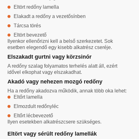
Eltört redőny lamella
Elakadt a redőny a vezetősínben
Tárcsa törés
Eltört bevezető
Ilyenkor ellenőrizni kell a belső szerkezetet. Sok
esetben elegendő egy kisebb alkatrész cseréje.
Elszakadt gurtni vagy körzsinór
A redőny szalag folyamatos terhelés alatt áll, ezért
idővel elkophat vagy elszakadhat.
Akadó vagy nehezen mozgó redőny
Ha a redőny akadozva működik, annak több oka lehet:
Eltőrt lamella
Elmozdult redőnyléc
Eltőrt lécbevezető
Ilyen esetekben alkatrészcsere szükséges.
Eltört vagy sérült redőny lamellák