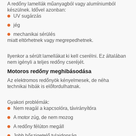
A redőny lamellák műanyagból vagy alumíniumból
készülnek. Idővel azonban:
UV sugárzás
jég
mechanikai sérülés
miatt eltörhetnek vagy megrepedhetnek.
Ilyenkor a sérült lamellákat ki kell cserélni. Ez általában
nem igényli a teljes redőny cseréjét.
Motoros redőny meghibásodása
Az elektromos redőnyök kényelmesek, de néha
technikai hibák is előfordulhatnak.
Gyakori problémák:
Nem reagál a kapcsolóra, távirányítóra
A motor zúg, de nem mozog
A redőny félúton megáll
Jobb hőszigetelő tulajdonság