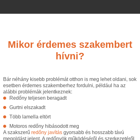
Mikor érdemes szakembert
hívni?
Bár néhány kisebb problémát otthon is meg lehet oldani, sok
esetben érdemes szakemberhez fordulni, például ha az
alábbi problémák jelentkeznek:
Redőny teljesen beragadt
Gurtni elszakadt
Több lamella eltört
Motoros redőny hibásodott meg
A szakszerű
redőny javítás
gyorsabb és hosszabb távú
megoldást jelent. A redőnyök működéséről és szerkezetéről