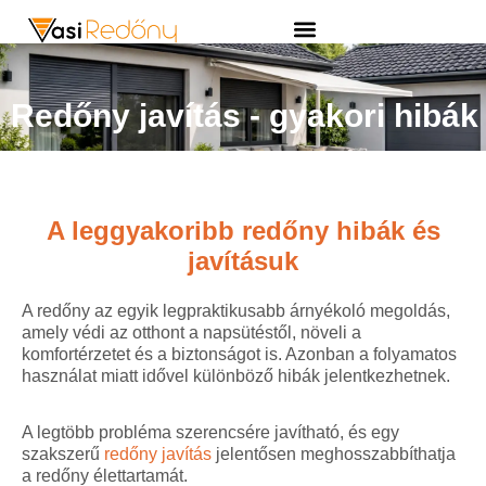
Redőny javítás - gyakori hibák
A leggyakoribb redőny hibák és
javításuk
A redőny az egyik legpraktikusabb árnyékoló megoldás,
amely védi az otthont a napsütéstől, növeli a
komfortérzetet és a biztonságot is. Azonban a folyamatos
használat miatt idővel különböző hibák jelentkezhetnek.
A legtöbb probléma szerencsére javítható, és egy
szakszerű
redőny javítás
jelentősen meghosszabbíthatja
a redőny élettartamát.