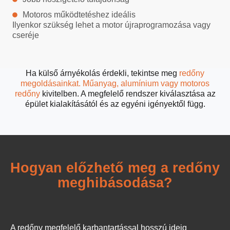
Motoros működtetéshez ideális
Ilyenkor szükség lehet a motor újraprogramozása vagy
cseréje
Ha külső árnyékolás érdekli, tekintse meg
redőny
megoldásainkat. M
űanyag
,
alumínium
vagy
motoros
redőny
kivitelben. A megfelelő rendszer kiválasztása az
épület kialakításától és az egyéni igényektől függ.
Hogyan előzhető meg a redőny
meghibásodása?
A redőny megfelelő karbantartással hosszú ideig