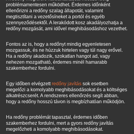
problémamentesen működhet. Érdemes időnként
ellenőrizni a redőny szalag állapotát, valamint
megtisztítani a vezetősíneket a portól és egyéb
szennyeződésektől. A lerakódott kosz akadályozhatja a
redőny mozgását, ami idővel meghibásodáshoz vezethet.
Fontos az is, hogy a redőnyt mindig egyenletesen
mozgassuk, és ne húzzuk hirtelen vagy túl nagy erővel.
Ha a redőny akadozik, szokatlan hangot ad, vagy
nehezen mozgatható, érdemes minél hamarabb
szakemberhez fordulni.
Egy időben elvégzett
redőny javítás
sok esetben
megelőzi a komolyabb meghibásodásokat és a költséges
alkatrészcserét. A rendszeres ellenőrzés segít abban,
hogy a redőny hosszú távon is megbízhatóan működjön.
Ha redőny problémát tapasztal, érdemes időben
szakemberhez fordulni, mert a gyors redőny javítás
megelőzheti a komolyabb meghibásodásokat.