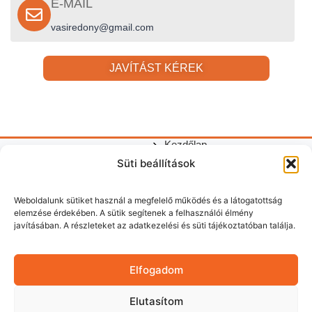
E-MAIL
vasiredony@gmail.com
JAVÍTÁST KÉREK
Kezdőlap
Gyors
Redőnyök,
Adatkezelési
©
Süti beállítások
Kapcsolódó
Redőnyök
Hasznos
szúnyoghálók
linkek
tájékoztató
2026
szolgáltatás
Redőny
tudnivalók
és
|
Vasi
javítás
Weboldalunk sütiket használ a megfelelő működés és a látogatottság
garázskapuk
Impresszum
Redőn
elemzése érdekében. A sütik segítenek a felhasználói élmény
telepítése
|
Garázskapu
Garázskapuk
+36
javításában. A részleteket az adatkezelési és süti tájékoztatóban találja.
Szombathelyen
Cookie
Szúnyogháló
szerelése
70
és
kezelés
Kapcsolat
és
környékén.
Belső
622
javítása
árnyékolás
Redőnyjavítást
Elfogadom
84
Szombathelyen
Szombathelyen
43
Kapcsolat
vállalunk.
Elutasítom
Gyors