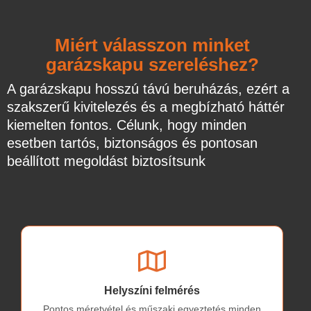
Miért válasszon minket
garázskapu szereléshez?
A garázskapu hosszú távú beruházás, ezért a
szakszerű kivitelezés és a megbízható háttér
kiemelten fontos. Célunk, hogy minden
esetben tartós, biztonságos és pontosan
beállított megoldást biztosítsunk
Helyszíni felmérés
Pontos méretvétel és műszaki egyeztetés minden