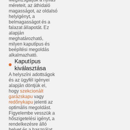
méreteit, az áthidaló
magasságot, az oldalsó
helyigényt, a
belmagasságot és a
falazat állapotát. Ez
alapján
meghatározható,
milyen kaputípus és
beépítési megoldás
alkalmazható.
Kaputípus
kiválasztása
A helyszíni adottságok
és az ügyfél igényei
alapján döntjük el,
hogy
szekcionált
garázskapu
vagy
redőnykapu
jelenti az
optimális megoldást.
Figyelembe vesszük a
hőszigetelési igényt, a
rendelkezésre álló
helyet és a használat