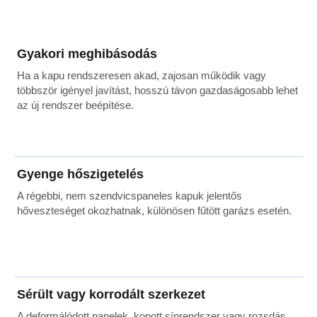
Gyakori meghibásodás
Ha a kapu rendszeresen akad, zajosan működik vagy
többször igényel javítást, hosszú távon gazdaságosabb lehet
az új rendszer beépítése.
Gyenge hőszigetelés
A régebbi, nem szendvicspaneles kapuk jelentős
hőveszteséget okozhatnak, különösen fűtött garázs esetén.
Sérült vagy korrodált szerkezet
A deformálódott panelek, kopott sínrendszer vagy rozsdás