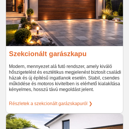
Szekcionált garászkapu
Modern, mennyezet alá futó rendszer, amely kiváló
hőszigetelést és esztétikus megjelenést biztosít családi
házak és új építésű ingatlanok esetén. Stabil, csendes
működése és motoros kivitelben is elérhető kialakítása
kényelmes, hosszú távú megoldást jelent.
Részletek a szekcionált garázskapuról ❯