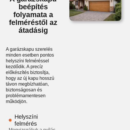
beépítés
folyamata a
felméréstől az
átadásig
A garázskapu szerelés
minden esetben pontos
helyszíni felméréssel
kezdődik. A precíz
előkészítés biztosítja,
hogy az új kapu hosszú
távon megbízhatóan,
biztonságosan és
problémamentesen
működjön.
Helyszíni
felmérés
Megvizsgáljuk a nyílás