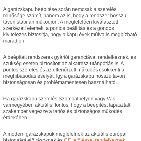
A garázskapu beépítése során nemcsak a szerelés
minősége számít, hanem az is, hogy a rendszer hosszú
távon stabilan működjön. A megfelelően kiválasztott
szerkezeti elemek, a pontos beállítás és a gondos
kivitelezés biztosítja, hogy a kapu évek múlva is megbízható
maradjon.
A beépített rendszerek gyártói garanciával rendelkeznek, és
szükség esetén biztosított az alkatrész-utánpótlás is. A
pontos szerelés és az ellenőrzött működés csökkenti a
meghibásodás esélyét, így a garázskapu hosszú távon
biztonságosan és problémamentesen használható.
Ha garázskapu szerelés Szombathelyen vagy Vas
vármegyében aktuális, fontos, hogy a beépítést tapasztalt
szakember végezze a tartós és biztonságos működés
érdekében.
A modern garázskapuk megfelelnek az aktuális európai
biztonsági előírásoknak és
CE jelöléssel rendelkeznek.