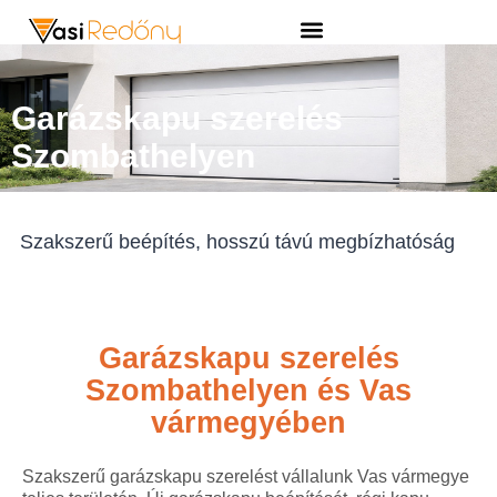
Garázskapu szerelés
Szombathelyen
Szakszerű beépítés, hosszú távú megbízhatóság
Garázskapu szerelés
Szombathelyen és Vas
vármegyében
Szakszerű garázskapu szerelést vállalunk Vas vármegye