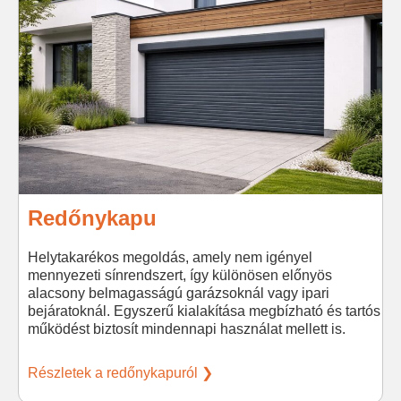
Redőnykapu
Helytakarékos megoldás, amely nem igényel
mennyezeti sínrendszert, így különösen előnyös
alacsony belmagasságú garázsoknál vagy ipari
bejáratoknál. Egyszerű kialakítása megbízható és tartós
működést biztosít mindennapi használat mellett is.
Részletek a redőnykapuról ❯