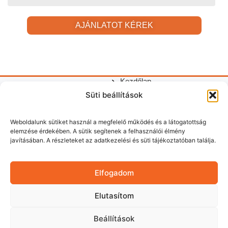
AJÁNLATOT KÉREK
Kezdőlap
Gyors
Redőnyök,
Adatkezelési
©
Süti beállítások
Kapcsolódó
Redőnyök
Hasznos
szúnyoghálók
linkek
tájékoztató
2026
szolgáltatás
Redőny
tudnivalók
és
|
Vasi
javítás
Weboldalunk sütiket használ a megfelelő működés és a látogatottság
garázskapuk
Impresszum
Redőn
elemzése érdekében. A sütik segítenek a felhasználói élmény
telepítése
|
Garázskapu
Garázskapuk
+36
javításában. A részleteket az adatkezelési és süti tájékoztatóban találja.
Szombathelyen
Cookie
Szúnyogháló
szerelése
70
és
kezelés
Kapcsolat
és
környékén.
Belső
622
javítása
árnyékolás
Redőnyjavítást
Elfogadom
84
Szombathelyen
Szombathelyen
43
Kapcsolat
vállalunk.
Elutasítom
Gyors
kiszállás,
Beállítások
megbízható