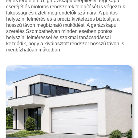
teljes területén. Új garázskapu beépítését, régi kapu
cseréjét és motoros rendszerek telepítését is végezzük
lakossági és üzleti megrendelők számára. A pontos
helyszíni felmérés és a precíz kivitelezés biztosítja a
hosszú távon megbízható működést. A garázskapu
szerelés Szombathelyen minden esetben pontos
helyszíni felméréssel és szakmai tanácsadással
kezdődik, hogy a kiválasztott rendszer hosszú távon is
megbízhatóan működjön