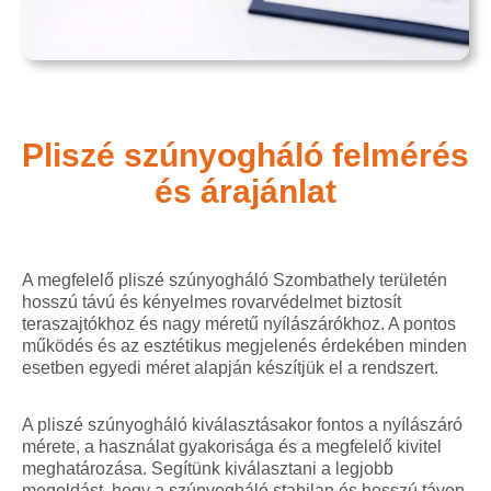
Pliszé szúnyogháló felmérés
és árajánlat
A megfelelő pliszé szúnyogháló Szombathely területén
hosszú távú és kényelmes rovarvédelmet biztosít
teraszajtókhoz és nagy méretű nyílászárókhoz. A pontos
működés és az esztétikus megjelenés érdekében minden
esetben egyedi méret alapján készítjük el a rendszert.
A pliszé szúnyogháló kiválasztásakor fontos a nyílászáró
mérete, a használat gyakorisága és a megfelelő kivitel
meghatározása. Segítünk kiválasztani a legjobb
megoldást, hogy a szúnyogháló stabilan és hosszú távon