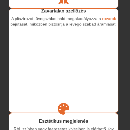
Zavartalan szellőzés
A pliszírozott üvegszálas háló megakadályozza a
rovarok
bejutását, miközben biztosítja a levegő szabad áramlását.
Esztétikus megjelenés
RAL színben vagy faerezetes kivitelben is elérhető, így