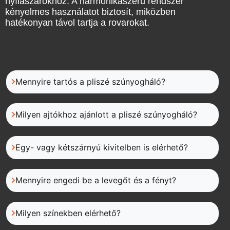
nyílászárókhoz. A harmonikaszerű rendszer
kényelmes használatot biztosít, miközben
hatékonyan távol tartja a rovarokat.
Mennyire tartós a pliszé szúnyogháló?
Milyen ajtókhoz ajánlott a pliszé szúnyogháló?
Egy- vagy kétszárnyú kivitelben is elérhető?
Mennyire engedi be a levegőt és a fényt?
Milyen színekben elérhető?