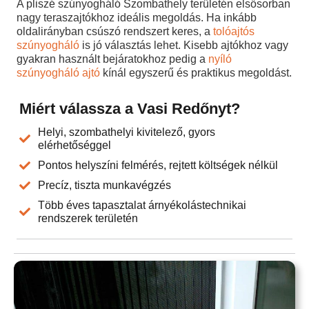
A pliszé szúnyogháló Szombathely területén elsősorban
nagy teraszajtókhoz ideális megoldás. Ha inkább
oldalirányban csúszó rendszert keres, a
tolóajtós
szúnyogháló
is jó választás lehet. Kisebb ajtókhoz vagy
gyakran használt bejáratokhoz pedig a
nyíló
szúnyogháló ajtó
kínál egyszerű és praktikus megoldást.
Miért válassza a Vasi Redőnyt?
Helyi, szombathelyi kivitelező, gyors
elérhetőséggel
Pontos helyszíni felmérés, rejtett költségek nélkül
Precíz, tiszta munkavégzés
Több éves tapasztalat árnyékolástechnikai
rendszerek területén