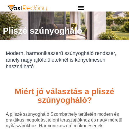
Pliszé szúnyogháló
Modern, harmonikaszerű szúnyogháló rendszer,
amely nagy ajtófelületeknél is kényelmesen
használható.
Miért jó választás a pliszé
szúnyogháló?
A pliszé szúnyogháló Szombathely területén modern és
praktikus megoldást jelent teraszajtókhoz és nagy méretű
nyílászárókhoz. Harmonikaszerű működésének