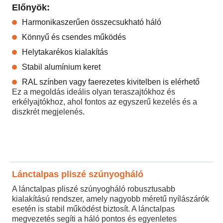
Előnyök:
Harmonikaszerűen összecsukható háló
Könnyű és csendes működés
Helytakarékos kialakítás
Stabil alumínium keret
RAL színben vagy faerezetes kivitelben is elérhető
Ez a megoldás ideális olyan teraszajtókhoz és
erkélyajtókhoz, ahol fontos az egyszerű kezelés és a
diszkrét megjelenés.
Lánctalpas pliszé szúnyogháló
A lánctalpas pliszé szúnyogháló robusztusabb
kialakítású rendszer, amely nagyobb méretű nyílászárók
esetén is stabil működést biztosít. A lánctalpas
megvezetés segíti a háló pontos és egyenletes