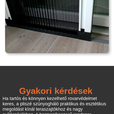
Gyakori kérdések
Ha tartós és könnyen kezelhető rovarvédelmet
keres, a pliszé szúnyogháló praktikus és esztétikus
megoldást kínál teraszajtókhoz és nagy