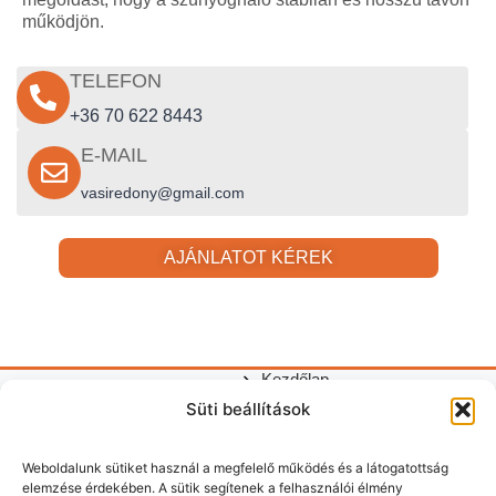
működjön.
TELEFON
+36 70 622 8443
E-MAIL
vasiredony@gmail.com
AJÁNLATOT KÉREK
Kezdőlap
Gyors
Redőnyök,
Adatkezelési
©
Süti beállítások
Kapcsolódó
Redőnyök
Hasznos
szúnyoghálók
linkek
tájékoztató
2026
szolgáltatás
Redőny
tudnivalók
és
|
Vasi
javítás
Weboldalunk sütiket használ a megfelelő működés és a látogatottság
garázskapuk
Impresszum
Redőn
elemzése érdekében. A sütik segítenek a felhasználói élmény
telepítése
|
Garázskapu