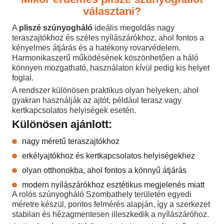
választani?
A
pliszé szúnyogháló
ideális megoldás nagy
teraszajtókhoz és széles nyílászárókhoz, ahol fontos a
kényelmes átjárás és a hatékony rovarvédelem.
Harmonikaszerű működésének köszönhetően a háló
könnyen mozgatható, használaton kívül pedig kis helyet
foglal.
A rendszer különösen praktikus olyan helyeken, ahol
gyakran használják az ajtót, például terasz vagy
kertkapcsolatos helyiségek esetén.
Különösen ajánlott:
nagy méretű teraszajtókhoz
erkélyajtókhoz és kertkapcsolatos helyiségekhez
olyan otthonokba, ahol fontos a könnyű átjárás
modern nyílászárókhoz esztétikus megjelenés miatt
A rolós szúnyogháló Szombathely területén egyedi
méretre készül, pontos felmérés alapján, így a szerkezet
stabilan és hézagmentesen illeszkedik a nyílászáróhoz.