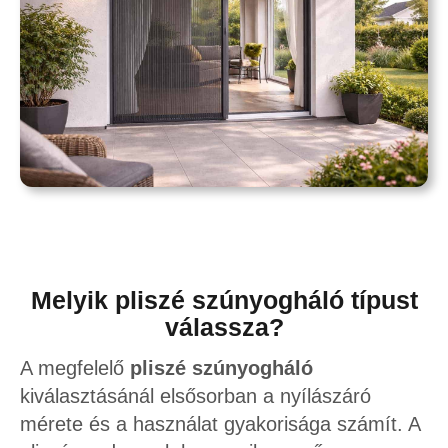
Melyik pliszé szúnyogháló típust
válassza?
A megfelelő
pliszé szúnyogháló
kiválasztásánál elsősorban a nyílászáró
mérete és a használat gyakorisága számít. A