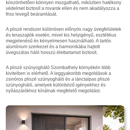
köszönhetően könnyen mozgatható, miközben hatékony
védelmet biztosít a rovarok ellen és nem akadályozza a
friss levegő beáramlását.
A pliszé rendszer különösen előnyös nagy üvegfelületek
és teraszajtók esetén, mivel kis helyigényű, esztétikus
megjelenésű és kényelmesen használható. A tartós
alumínium szerkezet és a harmonikába hajtott
üvegszálas háló hosszú élettartamot biztosít.
A pliszé szúnyogháló Szombathely környékén több
kivitelben is elérhető. A leggyakoribb megoldások a
zsinóros pliszé szúnyogháló és a lánctalpas pliszé
szúnyogháló, amelyek különböző igényekhez és
nyílászárókhoz kínálnak megfelelő megoldást.