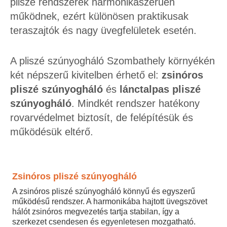
pliszé rendszerek harmonikaszerűen
működnek, ezért különösen praktikusak
teraszajtók és nagy üvegfelületek esetén.
A pliszé szúnyogháló Szombathely környékén
két népszerű kivitelben érhető el:
zsinóros
pliszé szúnyogháló
és
lánctalpas pliszé
szúnyogháló
. Mindkét rendszer hatékony
rovarvédelmet biztosít, de felépítésük és
működésük eltérő.
Zsinóros pliszé szúnyogháló
A zsinóros pliszé szúnyogháló könnyű és egyszerű
működésű rendszer. A harmonikába hajtott üvegszövet
hálót zsinóros megvezetés tartja stabilan, így a
szerkezet csendesen és egyenletesen mozgatható.