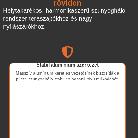
röviden
Helytakarékos, harmonikaszerű szúnyogháló
rendszer teraszajtókhoz és nagy
nyílászárókhoz.
Stabil alumínium szerkezet
Masszív alumínium keret és vezetősínek biztosítják a
pliszé szúnyogháló stabil és hosszú távú működését.