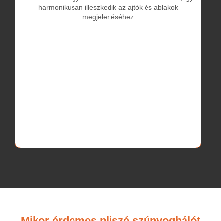
harmonikusan illeszkedik az ajtók és ablakok
megjelenéséhez
Mikor érdemes pliszé szúnyoghálót