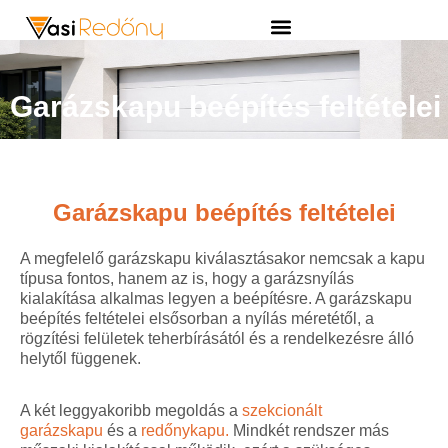
Garázskapu beépítés feltételei
Garázskapu beépítés feltételei
A megfelelő garázskapu kiválasztásakor nemcsak a kapu
típusa fontos, hanem az is, hogy a garázsnyílás
kialakítása alkalmas legyen a beépítésre. A garázskapu
beépítés feltételei elsősorban a nyílás méretétől, a
rögzítési felületek teherbírásától és a rendelkezésre álló
helytől függenek.
A két leggyakoribb megoldás a
szekcionált
garázskapu
és a
redőnykapu.
Mindkét rendszer más