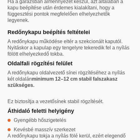
Ha a garázsban álmennyezet készül, azt általában a
kapu beépítése után érdemes kialakítani, hogy a
függesztési pontok megfelelően elhelyezhetők
legyenek.
Redőnykapu beépítés feltételei
A redőnykapu működése eltér a szekcionált kaputól.
Nyitáskor a kapulap egy tengelyre tekeredik fel a nyílás
fölött elhelyezkedő tokba.
Oldalfali rögzítési felület
A redőnykapu oldalvezető sínei rögzítéséhez a nyílás
két oldalán
minimum 12–12 cm stabil falszakasz
szükséges.
Ez biztosítja a vezetősínek stabil rögzítését.
Áthidaló feletti helyigény
Gyengébb hőszigetelés
Kevésbé masszív szerkezet
A redőnykapu tokja a nyílás fölé kerül, ezért elegendő