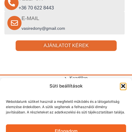
+36 70 622 8443
E-MAIL
vasiredony@gmail.com
AJÁNLATOT KÉREK
Kezdőlap
Gyors
Redőnyök,
Adatkezelési
©
Süti beállítások
Kapcsolódó
Redőnyök
Hasznos
szúnyoghálók
linkek
tájékoztató
2026
szolgáltatás
Redőny
tudnivalók
és
|
Vasi
javítás
Weboldalunk sütiket használ a megfelelő működés és a látogatottság
garázskapuk
Impresszum
Redőn
elemzése érdekében. A sütik segítenek a felhasználói élmény
telepítése
|
Garázskapu
Garázskapuk
+36
javításában. A részleteket az adatkezelési és süti tájékoztatóban találja.
Szombathelyen
Cookie
Szúnyogháló
szerelése
70
és
kezelés
Kapcsolat
és
környékén.
Belső
622
javítása
árnyékolás
Redőnyjavítást
Elfogadom
84